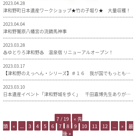
2023.04.28
津和野町日本遺産ワークショップ★竹の子堀り★ 大量収穫！
2023.04.04
津和野鷲原八幡宮の流鏑馬神事
2023.03.28
♨ゆとりろ津和野♨ 温泉宿 リニューアルオープン！
2023.03.17
【津和野のえっへん・シリーズ】＃１６ 我が国でもっとも古
いかもしれない亀井玆監公のブロンズ像
2023.03.10
日本遺産イベント「津和野城を歩く」 千田嘉博先生ありがと
うございました！
7 / 19
« 先
頭
«
...
3
4
5
6
7
8
9
10
11
12
...
»
最
後 »