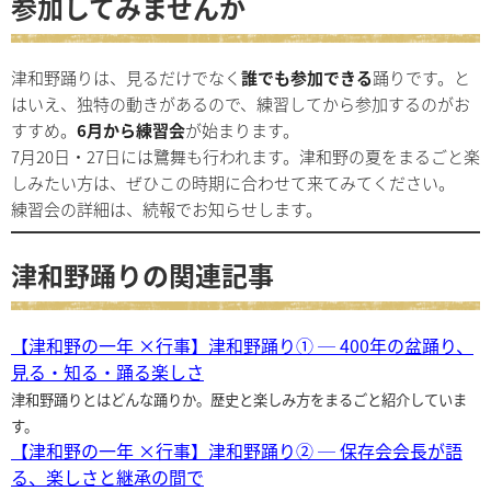
参加してみませんか
津和野踊りは、見るだけでなく
誰でも参加できる
踊りです。と
はいえ、独特の動きがあるので、練習してから参加するのがお
すすめ。
6月から練習会
が始まります。
7月20日・27日には鷺舞も行われます。津和野の夏をまるごと楽
しみたい方は、ぜひこの時期に合わせて来てみてください。
練習会の詳細は、続報でお知らせします。
津和野踊りの関連記事
【津和野の一年 ×行事】津和野踊り① ─ 400年の盆踊り、
見る・知る・踊る楽しさ
津和野踊りとはどんな踊りか。歴史と楽しみ方をまるごと紹介していま
す。
【津和野の一年 ×行事】津和野踊り② ─ 保存会会長が語
る、楽しさと継承の間で