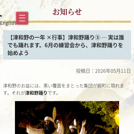
お知らせ
English
【津和野の一年 ×行事】津和野踊り③ ─ 実は誰
でも踊れます。6月の練習会から、津和野踊りを
始めよう
投稿日：2026年05月11日
津和野のお盆には、黒い覆面をまとった集団が殿町に現れま
す。それが
津和野踊り
です。