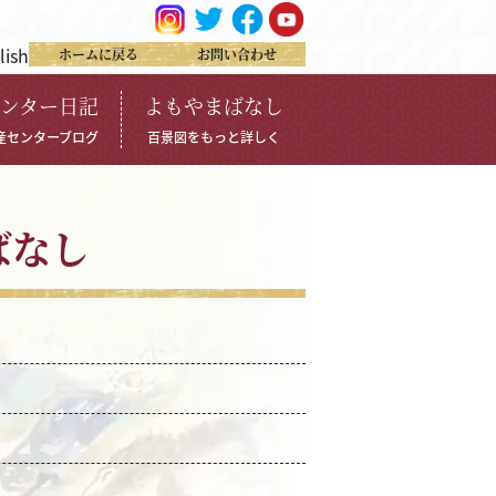
lish
ホームに戻る
お問い合わせ
ンター日記
よもやまばなし
産センターブログ
百景図をもっと詳しく
ばなし