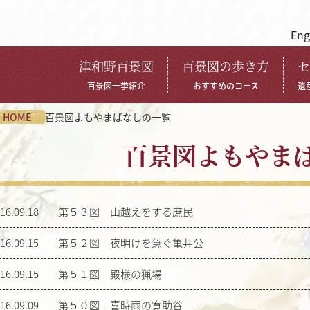
Eng
津和野百景図
百景図の歩き方
セ
百景図一挙紹介
おすすめのコース
遺
HOME
百景図よもやまばなしの一覧
百景図よもやま
16.09.18
第５３図 山越えをする庶民
16.09.15
第５２図 夜明けを急ぐ亀井公
16.09.15
第５１図 殿様の猟場
16.09.09
第５０図 喜時雨の寛助谷