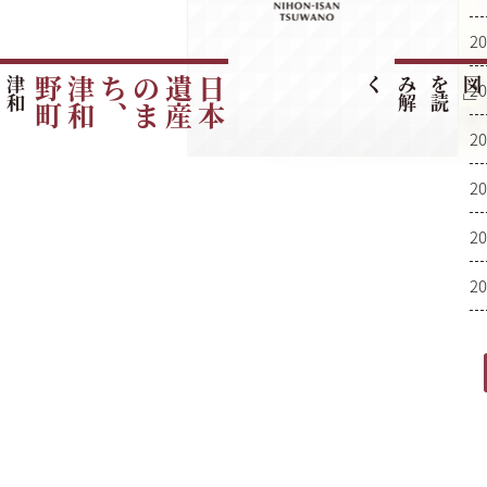
20
津
和
野
町
の
ご
紹
町
日
本
遺
産
の
ま
ち
、
津
和
野
く
20
20
20
20
20