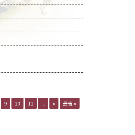
9
10
11
...
»
最後 »