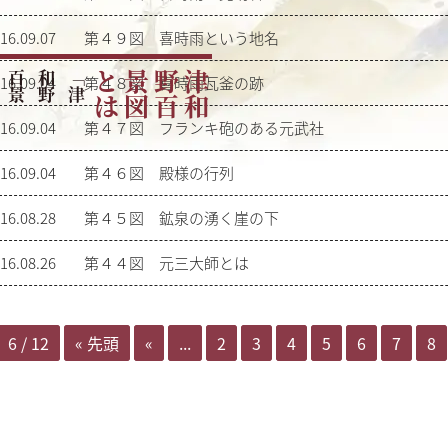
16.09.07
第４９図 喜時雨という地名
「
津
和
野
百
景
図
」
を
読
み
解
は
津
和
野
百
景
図
と
16.09.04
第４８図 喜時雨瓦釜の跡
16.09.04
第４７図 フランキ砲のある元武社
16.09.04
第４６図 殿様の行列
16.08.28
第４５図 鉱泉の湧く崖の下
16.08.26
第４４図 元三大師とは
6 / 12
« 先頭
«
...
2
3
4
5
6
7
8