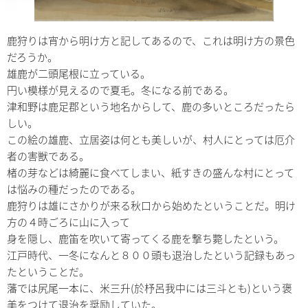
鹿狩りは宵から明け方と記してあるので、これは明け方の景色
だろうか。
雄鹿が二頭尾根に立っている。
円い模様が見えるので夏毛。冬になる前である。
津和野は鹿足郡という地名からして、鹿の多いところだったら
しい。
この絵の雄鹿、立居姿は何とも美しいが、村人にとっては厄介
者の害獣である。
楮の芽などは綺麗に食べてしまい、紙すきの盛んな村にとって
は悩みの種だったのである。
鹿狩りは雄にさかりが来る秋口から始めたということだ。明け
方の４時ごろに山に入って
身を隠し、鹿笛を吹いて寄ってくる鹿を撃ち斃したという。
江戸時代、一冬になんと８００頭も退治したという記録もあっ
たということだ。
藩では尻尾一本に、米三升(於杼呂我中には三斗とも)という褒
美をつけて退治を奨励していた。