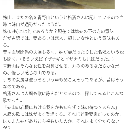
妹山、またの名を青野山というと格斎さんは記しているので当
時は妹山が通称だったようだ。
妹(いも)とは何であろうか？現在では姉妹の下の方の意味
だが古語では、妻あるいは恋人、親しい女性という意味もあ
る。
昔は血縁関係の夫婦も多く、妹が妻だったりした名残という説
も聞く。(そういえばイザナギとイザナミも兄妹だった。)
青野山はそんな女性を髣髴させる、丸みのあるなだらかな形
の、優しい感じの山である。
うちの女房は違うぞという声も聞こえそうであるが、昔はそう
なのである。
格斎さんは人麿も歌に詠んだとあるので、探してみるとこんな
歌だった。
「妹山の岩根における我をかも知らずで妹の待つゝあらん」
人麿の歌には妹がよく登場する。それほど愛妻家だったのか、
はたまた妹があちこち複数いたのか、それはよく分からない
が？