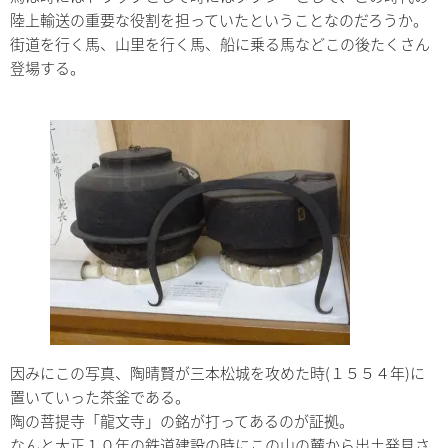
陸上輸送の重要な役割を担っていたということなのだろうか。
街道を行く馬、山里を行く馬、船に乗る馬などこの後たくさん
登場する。
因みにこの写真、陶晴賢が三本松城を攻めた時(１５５４年)に
置いていった茶釜である。
陶の菩提寺「龍文寺」の銘が打ってあるのが証拠。
なんと大正１０年の鉄道建設の時にこの山の麓から出土発見さ