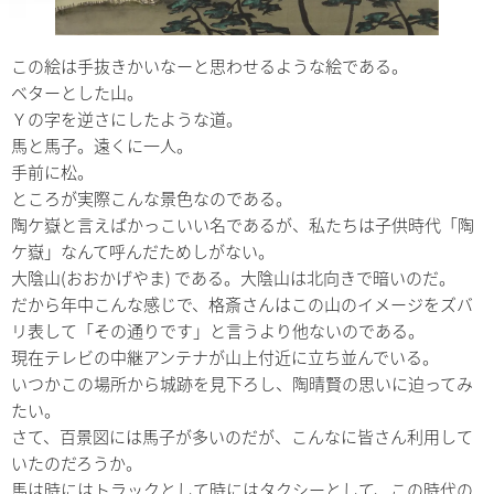
この絵は手抜きかいなーと思わせるような絵である。
ベターとした山。
Ｙの字を逆さにしたような道。
馬と馬子。遠くに一人。
手前に松。
ところが実際こんな景色なのである。
陶ケ嶽と言えばかっこいい名であるが、私たちは子供時代「陶
ケ嶽」なんて呼んだためしがない。
大陰山(おおかげやま) である。大陰山は北向きで暗いのだ。
だから年中こんな感じで、格斎さんはこの山のイメージをズバ
リ表して「その通りです」と言うより他ないのである。
現在テレビの中継アンテナが山上付近に立ち並んでいる。
いつかこの場所から城跡を見下ろし、陶晴賢の思いに迫ってみ
たい。
さて、百景図には馬子が多いのだが、こんなに皆さん利用して
いたのだろうか。
馬は時にはトラックとして時にはタクシーとして、この時代の