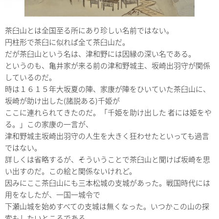
茶臼山とは全国至る所にあり珍しい名前ではない。
円柱形で茶臼に似れば全て茶臼山だ。
だが茶臼山という名は、津和野には因縁の深い名である。
というのも、亀井家が来る前の津和野城主、坂崎出羽守が関係
しているのだ。
時は１６１５年大坂夏の陣、家康が陣をひいていた茶臼山に、
坂崎が助け出した(諸説ある)千姫が
ここに連れられてきたのだ。「千姫を助け出した 者には姫をや
る。」この家康の一言が、
津和野城主坂崎出羽守の人生を大きく狂わせたといっても過言
ではない。
詳しくは省略するが、そういうことで茶臼山と聞けば坂崎を思
い出すのだ。この絵と関係ないけれど。
因みにここ茶臼山にも三本松城の支城があった。戦国時代には
用をなしたが、一国一城令で
下瀬山城を始めすべての支城は無くなった。いつかこの山の探
索もしたいところである。