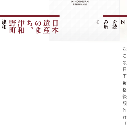
津
和
野
町
の
ご
紹
町
日
本
遺
産
の
ま
ち
、
津
和
野
く
次
こ
最
日
下
鬢
格
後
額
竹
詳
「