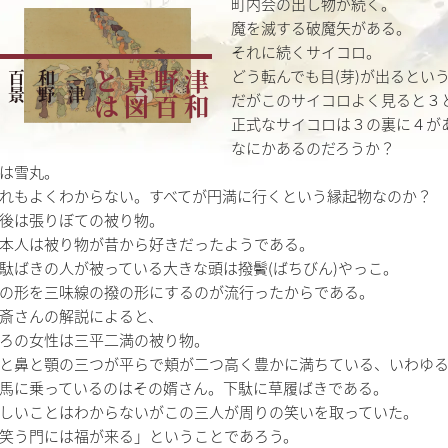
町内会の出し物が続く。
魔を滅する破魔矢がある。
それに続くサイコロ。
どう転んでも目(芽)が出るとい
「
津
和
野
百
景
図
」
を
読
み
解
は
津
和
野
百
景
図
と
だがこのサイコロよく見ると３
正式なサイコロは３の裏に４が
なにかあるのだろうか？
は雪丸。
れもよくわからない。すべてが円満に行くという縁起物なのか？
後は張りぼての被り物。
本人は被り物が昔から好きだったようである。
駄ばきの人が被っている大きな頭は撥鬢(ばちびん)やっこ。
の形を三味線の撥の形にするのが流行ったからである。
斎さんの解説によると、
ろの女性は三平二満の被り物。
と鼻と顎の三つが平らで頬が二つ高く豊かに満ちている、いわゆ
馬に乗っているのはその婿さん。下駄に草履ばきである。
しいことはわからないがこの三人が周りの笑いを取っていた。
笑う門には福が来る」ということであろう。