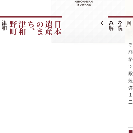
津
和
野
町
の
ご
紹
町
日
本
遺
産
の
ま
ち
、
津
和
野
く
そ
廃
格
で
殿
焼
弥
１
二