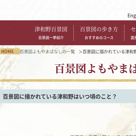
Eng
津和野百景図
百景図の歩き方
セ
百景図一挙紹介
おすすめのコース
遺
HOME
百景図よもやまばなしの一覧
百景図に描かれている津和
百景図よもやま
百景図に描かれている津和野はいつ頃のこと？