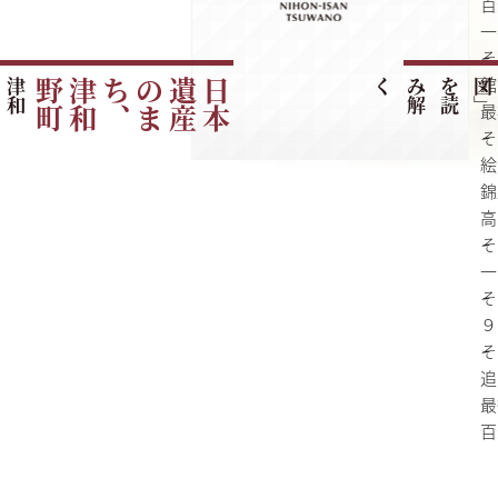
百
一
そ
館
津
和
野
町
の
ご
紹
町
日
本
遺
産
の
ま
ち
、
津
和
野
く
最
そ
絵
錦
高
そ
一
そ
９
そ
追
最
百