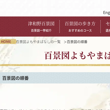
Eng
津和野百景図
百景図の歩き方
セ
百景図一挙紹介
おすすめのコース
遺
HOME
百景図よもやまばなしの一覧
百景図の順番
百景図よもやま
百景図の順番