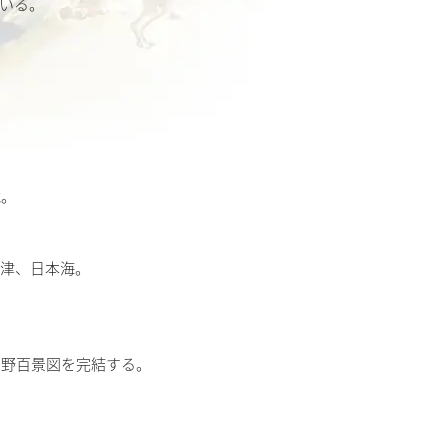
いる。
。
滝。
高津、日本海。
和野百景図を完結する。