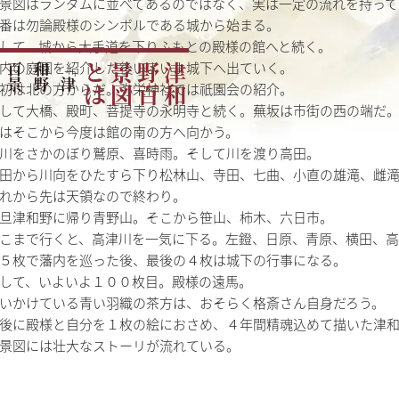
景図はランダムに並べてあるのではなく、実は一定の流れを持って
番は勿論殿様のシンボルである城から始まる。
して、城から大手道を下りふもとの殿様の館へと続く。
内の庭園を紹介した後いよいよ城下へ出ていく。
「
津
和
野
百
景
図
」
を
読
み
解
は
津
和
野
百
景
図
と
初は北の方からだ。弥栄神社では祇園会の紹介。
して大橋、殿町、菩提寺の永明寺と続く。蕪坂は市街の西の端だ
はそこから今度は館の南の方へ向かう。
川をさかのぼり鷲原、喜時雨。そして川を渡り高田。
田から川向をひたすら下り松林山、寺田、七曲、小直の雄滝、雌
れから先は天領なので終わり。
旦津和野に帰り青野山。そこから笹山、柿木、六日市。
こまで行くと、高津川を一気に下る。左鐙、日原、青原、横田、
５枚で藩内を巡った後、最後の４枚は城下の行事になる。
して、いよいよ１００枚目。殿様の遠馬。
いかけている青い羽織の茶方は、おそらく格斎さん自身だろう。
後に殿様と自分を１枚の絵におさめ、４年間精魂込めて描いた津
景図には壮大なストーリが流れている。