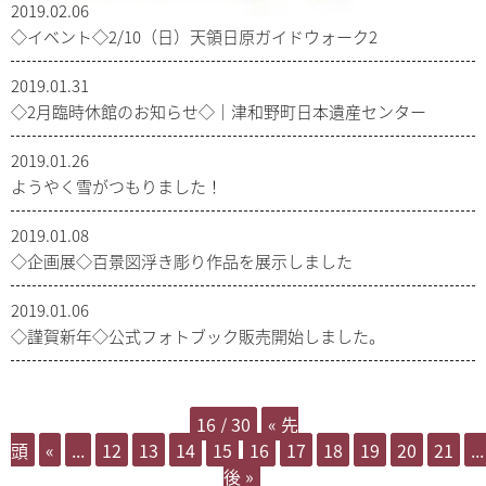
2019.02.06
◇イベント◇2/10（日）天領日原ガイドウォーク2
2019.01.31
◇2月臨時休館のお知らせ◇｜津和野町日本遺産センター
2019.01.26
ようやく雪がつもりました！
2019.01.08
◇企画展◇百景図浮き彫り作品を展示しました
2019.01.06
◇謹賀新年◇公式フォトブック販売開始しました。
16 / 30
« 先
頭
«
...
12
13
14
15
16
17
18
19
20
21
...
後 »