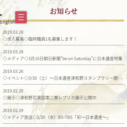
お知らせ
English
2019.03.28
◇求人募集◇臨時職員1名募集します！
2019.03.28
◇メディア◇3月16日朝日新聞”be on Saturday”に日本遺産特集
2019.03.26
◇イベント◇3/30（土）～日本遺産津和野スタンプラリー開催
決定！
2019.02.20
◇展示◇津和野百景図第二巻レプリカ展示公開中
2019.02.19
◇メディア放送◇2/20（水）BS-TBS「彩～日本遺産～」