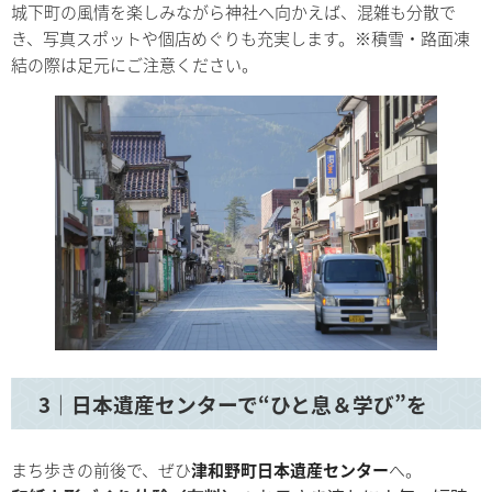
城下町の風情を楽しみながら神社へ向かえば、混雑も分散で
き、写真スポットや個店めぐりも充実します。※積雪・路面凍
結の際は足元にご注意ください。
3｜日本遺産センターで“ひと息＆学び”を
まち歩きの前後で、ぜひ
津和野町日本遺産センター
へ。