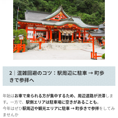
2｜混雑回避のコツ：駅周辺に駐車 → 町歩
きで参拝へ
年始は
お車で来られる方が集中するため、周辺道路が渋滞
しま
す。一方で、
駅側エリアは駐車場に空きがあることも
。
今年はぜひ
駅周辺や観光エリアに駐車 → 町歩きで参拝
をしてみ
ませんか