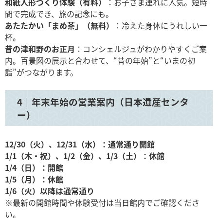
和紙人形づくり体験（有料）
：お子さま連れに人気。短時
間で完成でき、旅の記念にも。
あたたかい「まめ茶」（無料）
：冷えた身体にうれしい一
杯。
昔の津和野のお正月
：コンシェルジュがわかりやすくご案
内。百景図の展示と合わせて、“昔の年始”と“いまの初
詣”がつながります。
4｜年末年始の営業案内（日本遺産センタ
ー）
12/30（火）、12/31（水）：通常通り開館
1/1（木・祝）、1/2（金）、1/3（土）：休館
1/4（日）：開館
1/5（月）：休館
1/6（火）以降は通常通り
※最新の開館時間や体験受付は当日館内でご確認くださ
い。