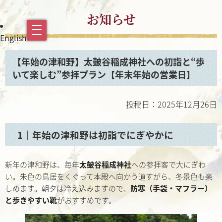
お知らせ
English
【年始の津和野】太皷谷稲成神社への初詣と“歩
いて楽しむ”参拝プラン【年末年始の営業日】
投稿日：2025年12月26日
1｜年始の津和野は初詣でにぎやかに
新年の津和野は、毎年
太皷谷稲成神社
への参拝客で大にぎわ
い。朱色の鳥居をくぐって本殿へ向かう道すがら、冬景色も楽
しめます。朝夕は冷え込みますので、
防寒（手袋・マフラー）
と歩きやすい靴
がおすすめです。