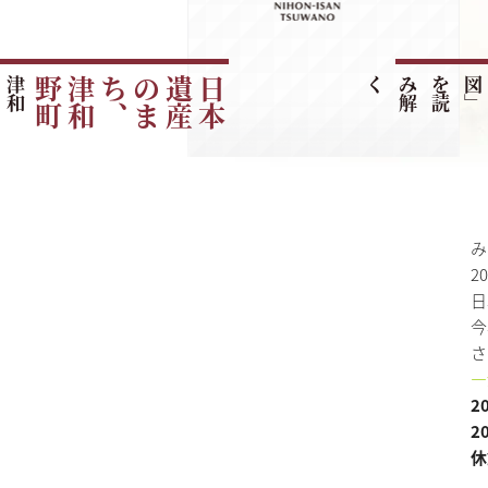
津
和
野
町
の
ご
紹
町
日
本
遺
産
の
ま
ち
、
津
和
野
く
み
2
日
今
さ
—
2
2
休