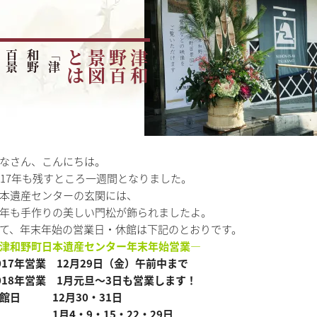
「
津
和
野
百
景
図
」
を
読
み
解
は
津
和
野
百
景
図
と
なさん、こんにちは。
017年も残すところ一週間となりました。
本遺産センターの玄関には、
年も手作りの美しい門松が飾られましたよ。
て、年末年始の営業日・休館は下記のとおりです。
津和野町日本遺産センター年末年始営業—
017年営業 12月29日（金）午前中まで
018年営業 1月元旦～3日も営業します！
館日 12月30・31日
1月4・9・15・22・29日