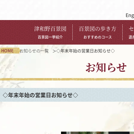
Eng
津和野百景図
百景図の歩き方
セ
百景図一挙紹介
おすすめのコース
遺
HOME
お知らせの一覧
◇年末年始の営業日お知らせ◇
お知らせ
◇年末年始の営業日お知らせ◇