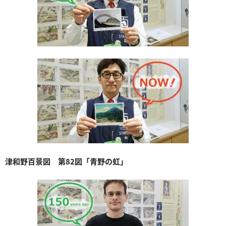
津和野百景図 第82図「青野の虹」