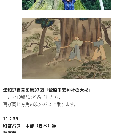
津和野百景図第37図「鷲原愛宕神社の大杉」
ここで1時間ほど過ごしたら、
再び同じ方角の次のバスに乗ります。
———————————–
11：35
町営バス 木部（きべ）線
鷲原発