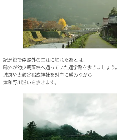
記念館で森鷗外の生涯に触れたあとは、
鷗外が幼少期藩校へ通っていた通学路を歩きましょう。
城跡や太皷谷稲成神社を対岸に望みながら
津和野川沿いを歩きます。