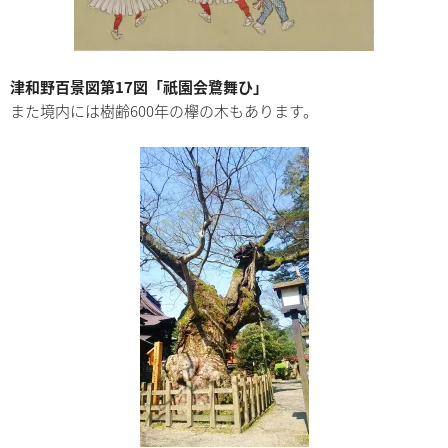
津和野百景図第17図「祇園会鷺舞ひ」
また境内には樹齢600年の欅の木もあります。