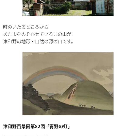
町のいたるところから
あたまをのぞかせているこの山が
津和野の地形・自然の源の山です。
津和野百景図第82図「青野の虹」
———————————–