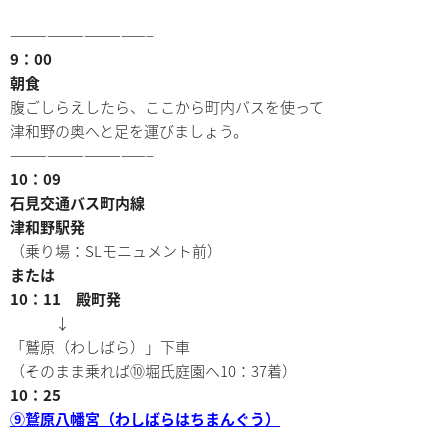
———————————–
9：00
朝食
腹ごしらえしたら、ここから町内バスを使って
津和野の奥へと足を運びましょう。
———————————–
10：09
石見交通バス町内線
津和野駅発
（乗り場：SLモニュメント前）
または
10：11 殿町発
↓
「鷲原（わしばら）」下車
（そのまま乗れば⑩堀氏庭園へ10：37着）
10：25
⑨鷲原八幡宮（わしばらはちまんぐう）