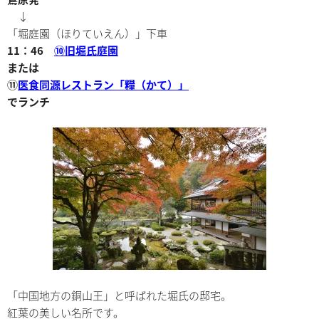
↓
「堀庭園（ほりていえん）」下車
11：46
⑩旧堀氏庭園
または
⑪
医食同源レストラン「糧（かて）」
でランチ
「中国地方の銅山王」と呼ばれた堀氏の邸宅。
紅葉の美しい名所です。