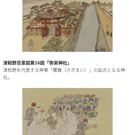
津和野百景図第16図「弥栄神社」
津和野を代表する神事「鷺舞（さぎまい）」の起点となる神
社。