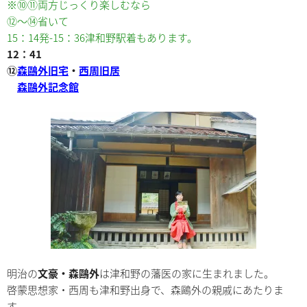
※⑩⑪両方じっくり楽しむなら
⑫～⑭省いて
15：14発-15：36津和野駅着もあります。
12：41
⑫
森鷗外旧宅
・
西周旧居
森鷗外記念館
明治の
文豪・森鷗外
は津和野の藩医の家に生まれました。
啓蒙思想家・西周も津和野出身で、森鷗外の親戚にあたりま
す。