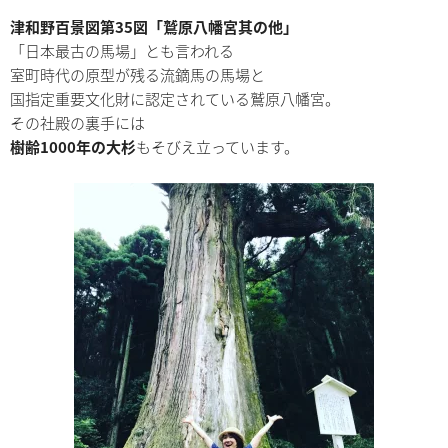
津和野百景図第35図「鷲原八幡宮其の他」
「日本最古の馬場」とも言われる
室町時代の原型が残る流鏑馬の馬場と
国指定重要文化財に認定されている鷲原八幡宮。
その社殿の裏手には
樹齢1000年の大杉
もそびえ立っています。