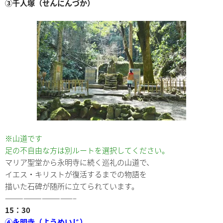
③千人塚（せんにんづか）
※山道です
足の不自由な方は別ルートを選択してください。
マリア聖堂から永明寺に続く巡礼の山道で、
イエス・キリストが復活するまでの物語を
描いた石碑が随所に立てられています。
———————————–
15：30
④永明寺（ようめいじ）