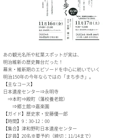
あの観光名所や紅葉スポットが実は、
明治維新の歴史舞台だった！
幕末・維新期のエピソードを中心に紡いでいく
明治150年の今年ならではの「まち歩き」。
【主なコース】
日本遺産センター⇒永明寺
⇒本町⇒殿町（藩校養老館）
⇒郷土館⇒嘉楽園
【ガイド】歴史家・安藤優一郎
【時間】9：30-12：00
【集合】津和野町日本遺産センター
【定員】20名※要予約（締切：11/14まで）