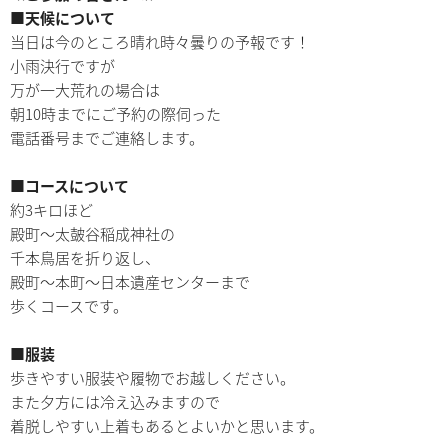
■天候について
当日は今のところ晴れ時々曇りの予報です！
小雨決行ですが
万が一大荒れの場合は
朝10時までにご予約の際伺った
電話番号までご連絡します。
■コースについて
約3キロほど
殿町～太皷谷稲成神社の
千本鳥居を折り返し、
殿町～本町～日本遺産センターまで
歩くコースです。
■服装
歩きやすい服装や履物でお越しください。
また夕方には冷え込みますので
着脱しやすい上着もあるとよいかと思います。