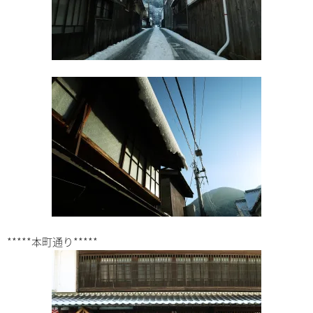
*****本町通り*****