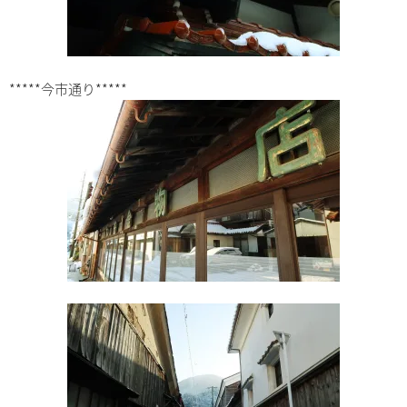
*****今市通り*****