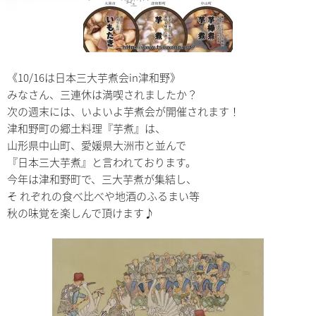
《10/16は日本三大芋煮会in津和野》
みなさん、三連休は満喫されましたか？
次の週末には、いよいよ芋煮会が開催されます！
津和野町の郷土料理『芋煮』は、
山形県中山町、愛媛県大洲市と並んで
『日本三大芋煮』と言われております。
今年は津和野町で、三大芋煮が集結し、
そ れぞれの食べ比べや地酒のふるまい等
秋の味覚を楽しんで頂けます♪