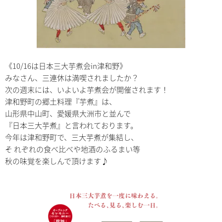
《10/16は日本三大芋煮会in津和野》
みなさん、三連休は満喫されましたか？
次の週末には、いよいよ芋煮会が開催されます！
津和野町の郷土料理『芋煮』は、
山形県中山町、愛媛県大洲市と並んで
『日本三大芋煮』と言われております。
今年は津和野町で、三大芋煮が集結し、
そ れぞれの食べ比べや地酒のふるまい等
秋の味覚を楽しんで頂けます♪