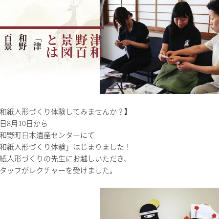
「
津
和
野
百
景
図
」
を
読
み
解
は
津
和
野
百
景
図
と
和紙人形づくり体験してみませんか？】
日8月10日から
和野町日本遺産センターにて
和紙人形づくり体験」はじまりました！
紙人形づくりの先生にお越しいただき、
タッフがレクチャーを受けました。