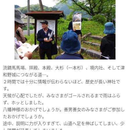
流鏑馬馬場、拝殿、本殿、大杉（一本杉）、境内社、そして津
和野城につながる道…。
２時間では十分に情報が伝わらないほど、歴史が長い神社で
す。
天候が心配でしたが、みなさまがゴールされるまで雨はふら
ず、ホッとしました。
八幡神様のおかげでしょうか。善男善女のみなさまがご参加し
たおかげでしょうか。
途中、説明に力が入りすぎて、山道へ足を伸ばしてしまい、少