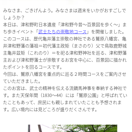
みなさま、ごきげんよう。みなさまは週末をいかがおすごしで
しょうか？
本日は、津和野町日本遺産「津和野今昔～百景図を歩く～」ま
ち歩きイベント「
武士たちの崇敬地コース
」を開催しました。
このコースは、歴代亀井藩主崇敬の神社である鷲原八幡宮、亀
井津和野藩の藩祖＝初代藩主政矩（まさのり）父で鳥取鹿野城
主亀井茲矩（これのり）＝を祀る津和野神社を巡る、津和野藩
主および津和野藩士が崇敬するお宮を中心に、百景図に描かれ
たポイントを回るコースです。
今回は、鷲原八幡宮を重点的に巡る２時間コースをご案内させ
ていただきました。
このお宮は、武士の精神を伝える流鏑馬神事を奉納する神社で
す。また天保年間（1830～44）には「鷲原公園」と呼ばれてい
たこともあって、庶民にも親しまれていたことも予想されま
す。広い境内には見どころが盛りだくさんです。