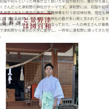
初詣や初午といった神事が立て続いた年始が終わり、春が待ち遠し
くさんだった津和野の神社がテーマです。津和野には、初詣や初
馬神事で有名な鷲原八幡宮、鷺舞神事を行う弥栄神社等、現在も
います。島根県は人口あたりの神社の数が多い県と言われています
「
津
和
野
百
景
図
」
を
読
み
解
は
津
和
野
百
景
図
と
め維持できる神主さんが少なくなっており、一人の神主さんが兼務
で津和野から東京の大学に進学し、一昨年に津和野に帰ってきた
。