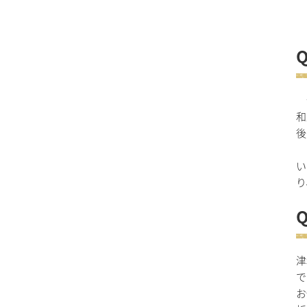
母
和
後
そ
い
り
津
で
お