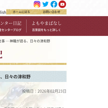
lish
ホームに戻る
お問い合わせ
ンター日記
よもやまばなし
産センターブログ
百景図をもっと詳しく
事 ─ 神職が語る、日々の津和野
記
る、日々の津和野
投稿日：2026年02月23日