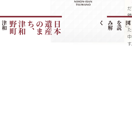
だ
鏑
て
津
和
野
町
の
ご
紹
町
日
本
遺
産
の
ま
ち
、
津
和
野
く
た
中
す