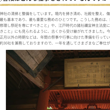
社の清掃と整備をしています。境内を掃き清め、社殿を整え、傷
最も基本であり、最も重要な務めのひとつです。こうした務めは、
修理し祭祀を専にすべきこと」や、江戸時代の諸社禰宜神主法度に
きこと」にも見られるように、古くから受け継がれてきました。
正月以外の時期などは、年間の祭事や行事に向けた準備を行ってい
約30社を兼務しておりますので、一年を通してさまざまなご奉仕