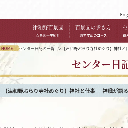
Eng
津和野百景図
百景図の歩き方
セ
百景図一挙紹介
おすすめのコース
遺
HOME
センター日記の一覧
【津和野ぶらり寺社めぐり】神社と仕
センター日
【津和野ぶらり寺社めぐり】神社と仕事 ─ 神職が語