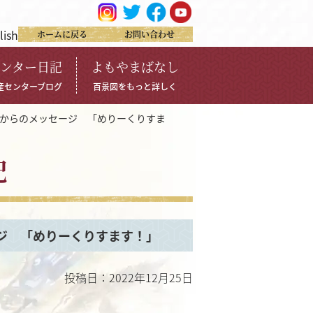
lish
ホームに戻る
お問い合わせ
ンター日記
よもやまばなし
産センターブログ
百景図をもっと詳しく
からのメッセージ 「めりーくりすま
記
ジ 「めりーくりすます！」
投稿日：2022年12月25日