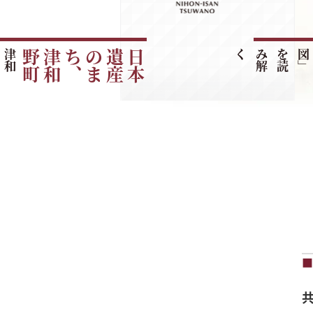
津
和
野
町
の
ご
紹
町
日
本
遺
産
の
ま
ち
、
津
和
野
く