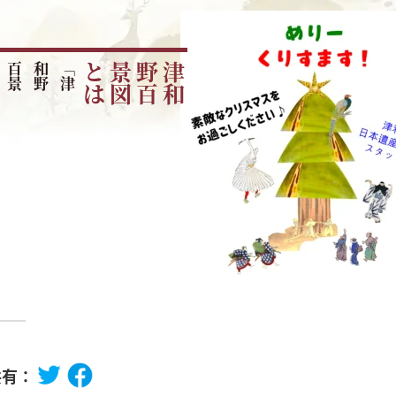
「
津
和
野
百
景
図
」
を
読
み
解
は
津
和
野
百
景
図
と
共有：