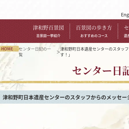
Eng
津和野百景図
百景図の歩き方
セ
百景図一挙紹介
おすすめのコース
遺
HOME
センター日記の一
津和野町日本遺産センターのスタッフ
覧
す！」
センター日
津和野町日本遺産センターのスタッフからのメッセー