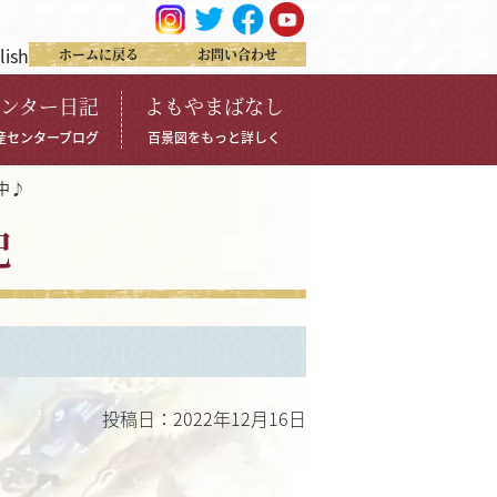
lish
ホームに戻る
お問い合わせ
ンター日記
よもやまばなし
産センターブログ
百景図をもっと詳しく
中♪
記
投稿日：2022年12月16日