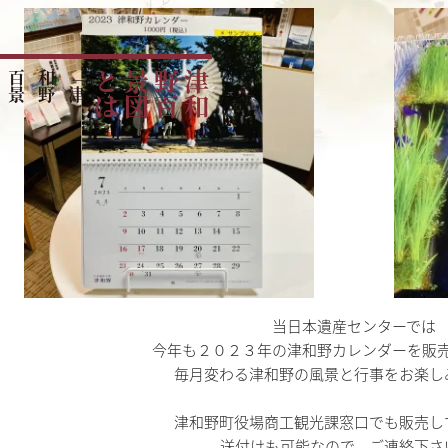
「
津
和
野
百
景
図
」
を
読
み
解
は
津
和
野
百
景
図
と
当日本遺産センターでは
今年も２０２３年の津和野カレンダーを販
毎月変わる津和野の風景と行事をお楽し
津和野町役場商工観光課窓口でも販売し
送付けも可能なので、ご連絡下さ