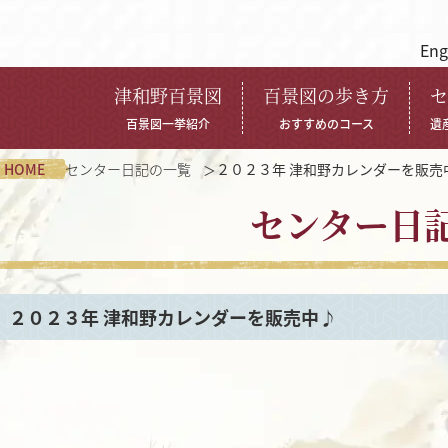
Eng
津和野百景図
百景図の歩き方
セ
百景図一挙紹介
おすすめのコース
遺
HOME
センター日記の一覧
２０２３年 津和野カレンダーを販売
センター日
２０２３年 津和野カレンダーを販売中♪