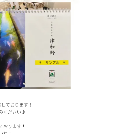
売しております！
みください♪
ております！
いね！