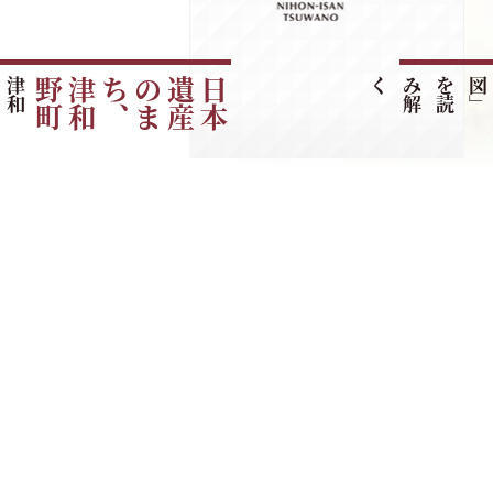
津
和
野
町
の
ご
紹
町
日
本
遺
産
の
ま
ち
、
津
和
野
く