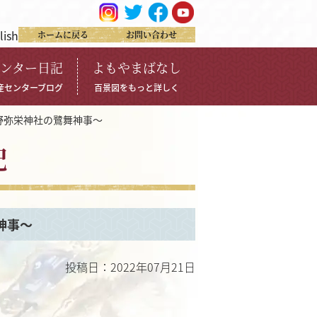
lish
ホームに戻る
お問い合わせ
ンター日記
よもやまばなし
産センターブログ
百景図をもっと詳しく
野弥栄神社の鷺舞神事～
記
舞神事～
投稿日：2022年07月21日