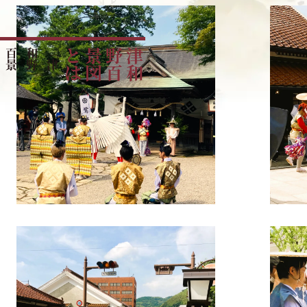
「
津
和
野
百
景
図
」
を
読
み
解
は
津
和
野
百
景
図
と