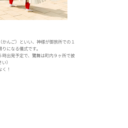
（かんご）といい、神様が御旅所での１
帰りになる儀式です。
５時出発予定で、鷺舞は町内９ヶ所で披
さい）
なく！