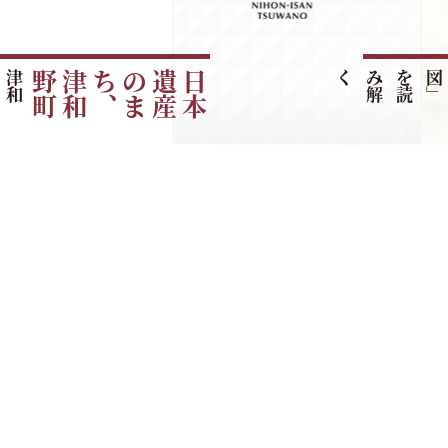
津
和
野
町
の
ご
紹
町
日
本
遺
産
の
ま
ち
、
津
和
野
く