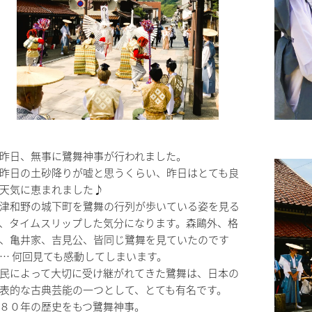
日、無事に鷺舞神事が行われました。
昨日の土砂降りが嘘と思うくらい、昨日はとても良
天気に恵まれました♪
和野の城下町を鷺舞の行列が歩いている姿を見る
、タイムスリップした気分になります。森鷗外、格
、亀井家、吉見公、皆同じ鷺舞を見ていたのです
… 何回見ても感動してしまいます。
民によって大切に受け継がれてきた鷺舞は、日本の
表的な古典芸能の一つとして、とても有名です。
８０年の歴史をもつ鷺舞神事。