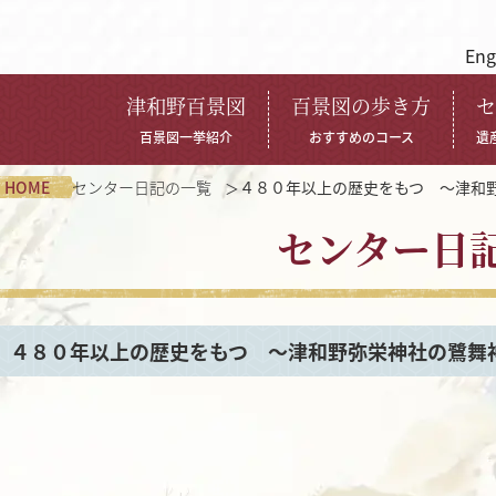
Eng
津和野百景図
百景図の歩き方
セ
百景図一挙紹介
おすすめのコース
遺
HOME
センター日記の一覧
４８０年以上の歴史をもつ ～津和
センター日
４８０年以上の歴史をもつ ～津和野弥栄神社の鷺