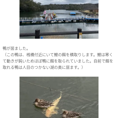
鴨が居ました。
（この鴨は、桟橋付近にいて鯉の餌を横取りします。鯉は寒く
て動きが鈍いためほぼ鴨に餌を取られていました。自前で餌を
取れる鴨は人目のつかない湖の奥に居ます。）