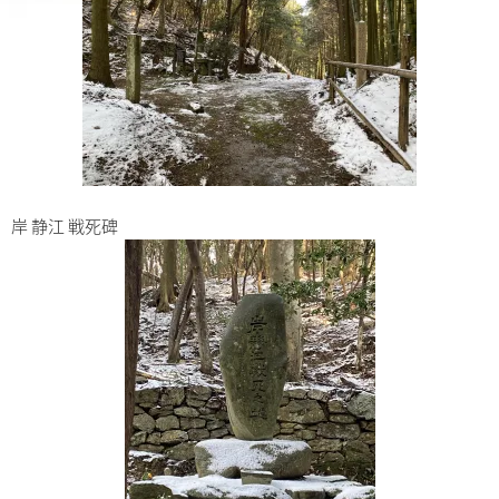
岸 静江 戦死碑