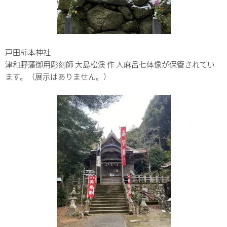
戸田柿本神社
津和野藩御用彫刻師 大島松渓 作 人麻呂七体像が保管されてい
ます。（展示はありません。）