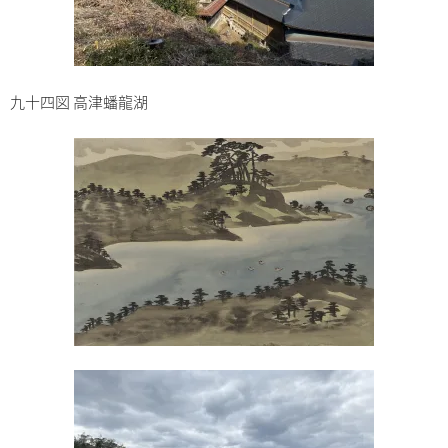
九十四図 高津蟠龍湖