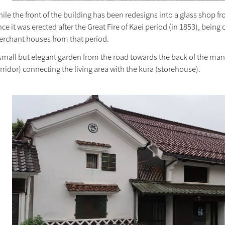
ile the front of the building has been redesigns into a glass shop fro
nce it was erected after the Great Fire of Kaei period (in 1853), bein
rchant houses from that period.
small but elegant garden from the road towards the back of the man
rridor) connecting the living area with the kura (storehouse).