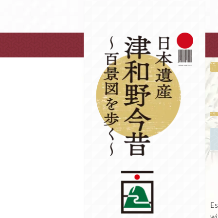
Es
wi