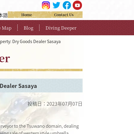
本語
Home
Contact Us
e Map
Blog
Diving Deeper
perty: Dry Goods Dealer Sasaya
er
 Dealer Sasaya
投稿日：2023年07月07日
a purveyor to the Tsuwano domain, dealing
wing sale of western style umbrella