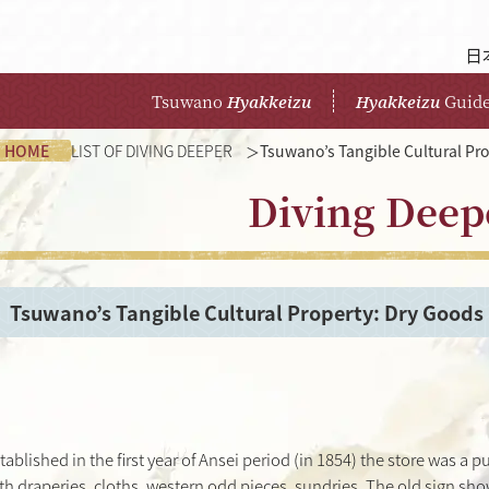
日
Tsuwano
Guid
Hyakkeizu
Hyakkeizu
HOME
LIST OF DIVING DEEPER
Tsuwano’s Tangible Cultural Pro
Diving Deep
Tsuwano’s Tangible Cultural Property: Dry Goods
tablished in the first year of Ansei period (in 1854) the store was 
th draperies, cloths, western odd pieces, sundries. The old sign sho