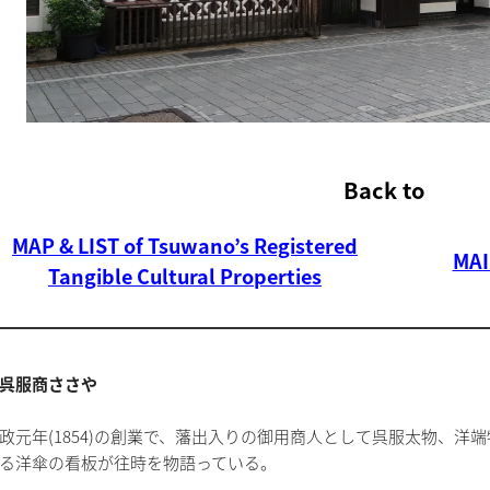
Back to
MAP & LIST of Tsuwano’s Registered
MAI
Tangible Cultural Properties
呉服商ささや
政元年(1854)の創業で、藩出入りの御用商人として呉服太物、洋
る洋傘の看板が往時を物語っている。